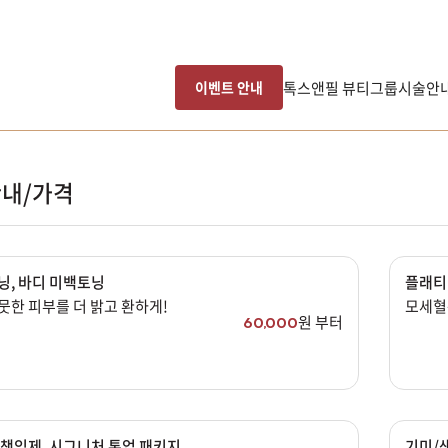
톡스앤필 뷰티그룹
시술안
이벤트 안내
내/가격
닝, 바디 미백토닝
플래티
한 피부를 더 밝고 환하게!
모세혈
원 부터
60,000
남은 시술/관리권 예약
남은 시술/관리권 종류 선택
 책임제, 시그니처 톤업 패키지
기미/