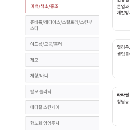
미백/색소/홍조
톤업과
재발방
쥬베룩/레디어스/스컬트라/스킨부
스터
여드름/모공/흉터
헐리우
셀럽들
제모
체형/바디
탈모 클리닉
라라필
청담동
메디컬 스킨케어
항노화 영양주사