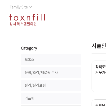
Family Site
강서 톡스앤필의원
시술안
Category
보톡스
착색토
윤곽/조각/제로핏 주사
거뭇거뭇
필러/실리프팅
리프팅
원장님