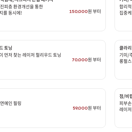
리프팅
 진피층 환경개선을 통한
합리적
색소
원 부터
150,000
지를 동시에!
집중케
스킨부스터
스킨케어
여드름/모공
드 토닝
클라리
제모
이 먼저 찾는 레이저 헐리우드 토닝
기미/
원 부터
70,000
롱펄스
체형
프로그램
향노화수액
기타
점/비
 연예인 필링
피부손
원 부터
59,000
레이저