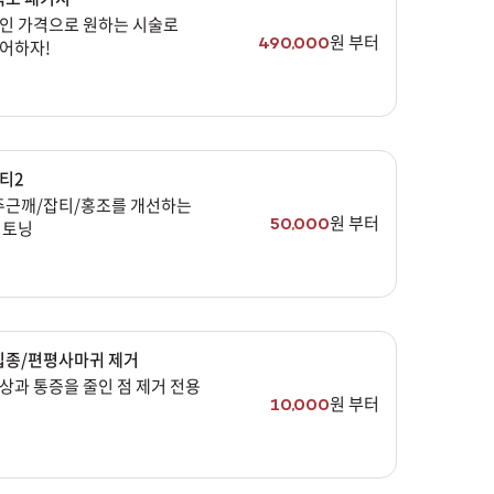
인 가격으로 원하는 시술로
원 부터
490,000
어하자!
티2
주근깨/잡티/홍조를 개선하는
원 부터
50,000
 토닝
립종/편평사마귀 제거
상과 통증을 줄인 점 제거 전용
원 부터
10,000