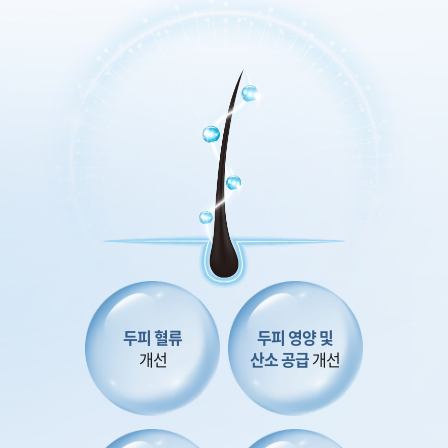
두피 혈류
두피 영양 및
개선
산소 공급
개선