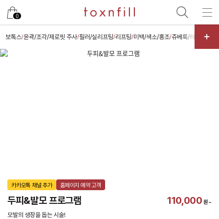
카카오
0
보톡스
윤곽/조각/제로핏 주사
필러/실리프팅
리프팅
미백/색소/홍조
쥬베룩/레디어스/
/
/
/
/
/
카카오톡 채널 추가
홈페이지 예약 고객
두피&발모 프로그램
110,000
원~
모발의 생장을 돕는 시술!