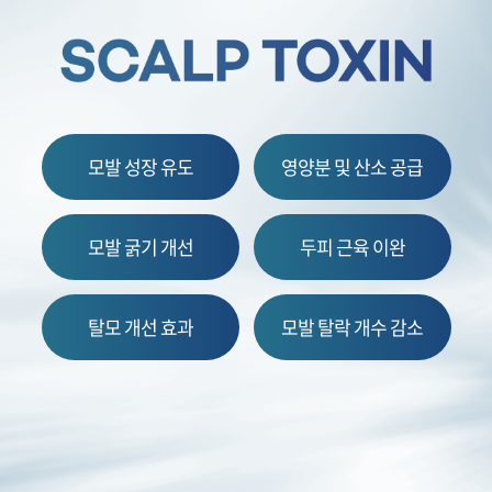
모발 성장 유도
영양분 및 산소 공급
모발 굵기 개선
두피 근육 이완
탈모 개선 효과
모발 탈락 개수 감소