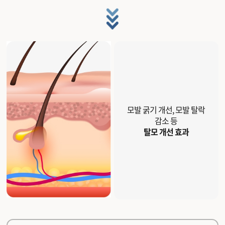
모발 굵기 개선, 모발 탈락
감소 등
탈모 개선 효과