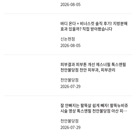
2026-08-05
바디 온다 + 비너스컷 솔직 후기! 지방분해
효과 있을까? 직접 받아봤습니다
신논현점
2026-08-05
피부결과 피부톤 개선 제스너필 톡스앤필
천안불당점 천안 피부과, 피부관리
천안불당점
2026-07-29
잘 안빠지는 팔뚝살 쉽게 빼자! 팔뚝뉴비쥬
시술 영상 톡스앤필 천안불당점 아산 피부
과, 비만
천안불당점
2026-07-29