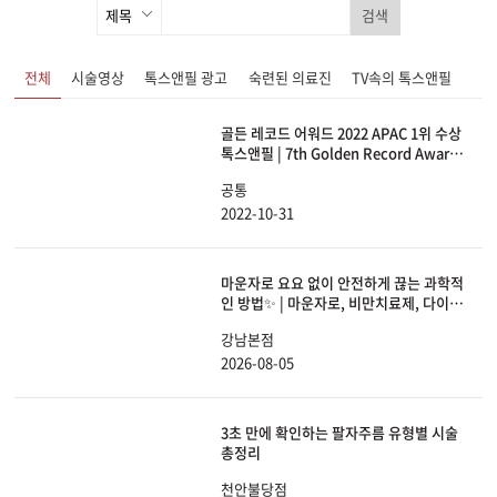
검색
전체
시술영상
톡스앤필 광고
숙련된 의료진
TV속의 톡스앤필
골든 레코드 어워드 2022 APAC 1위 수상
톡스앤필 | 7th Golden Record Award
2022 Accelerated Growth Award
공통
APAC 1st
2022-10-31
마운자로 요요 없이 안전하게 끊는 과학적
인 방법✨ | 마운자로, 비만치료제, 다이어
트, 체중감량
강남본점
2026-08-05
3초 만에 확인하는 팔자주름 유형별 시술
총정리
천안불당점