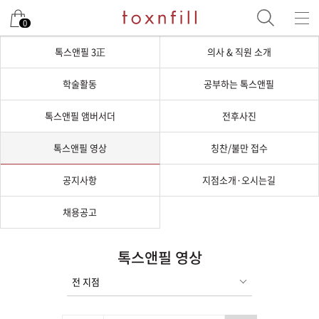
0
톡스앤필 3正
의사 & 직원 소개
학술활동
공부하는 톡스앤필
톡스앤필 앰버서더
전후사진
톡스앤필 영상
칭찬/불만 접수
공지사항
지점소개·오시는길
채용공고
톡스앤필 영상