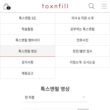
0
톡스앤필 3正
의사 & 직원 소개
학술활동
공부하는 톡스앤필
톡스앤필 앰버서더
전후사진
톡스앤필 영상
칭찬/불만 접수
공지사항
지점소개·오시는길
채용공고
톡스앤필 영상