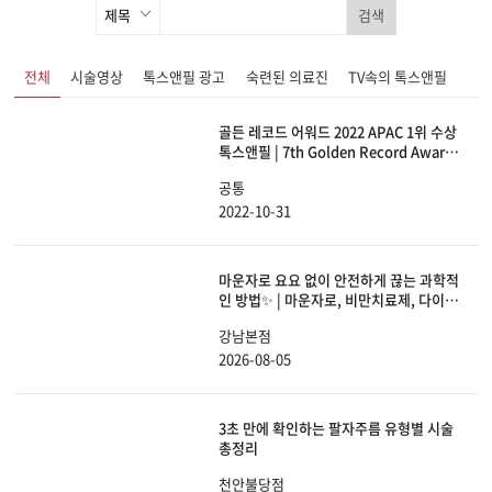
검색
전체
시술영상
톡스앤필 광고
숙련된 의료진
TV속의 톡스앤필
골든 레코드 어워드 2022 APAC 1위 수상
톡스앤필 | 7th Golden Record Award
2022 Accelerated Growth Award
공통
APAC 1st
2022-10-31
마운자로 요요 없이 안전하게 끊는 과학적
인 방법✨ | 마운자로, 비만치료제, 다이어
트, 체중감량
강남본점
2026-08-05
3초 만에 확인하는 팔자주름 유형별 시술
총정리
천안불당점