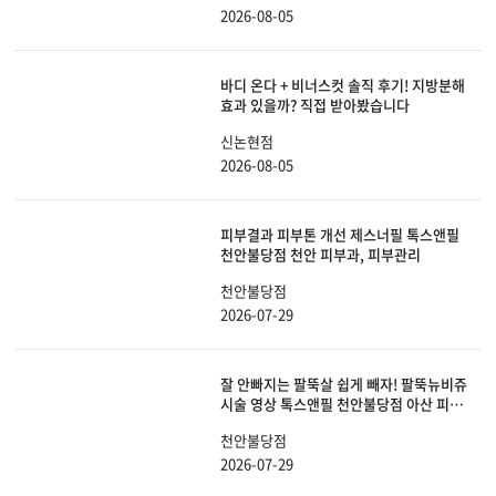
2026-08-05
바디 온다 + 비너스컷 솔직 후기! 지방분해
효과 있을까? 직접 받아봤습니다
신논현점
2026-08-05
피부결과 피부톤 개선 제스너필 톡스앤필
천안불당점 천안 피부과, 피부관리
천안불당점
2026-07-29
잘 안빠지는 팔뚝살 쉽게 빼자! 팔뚝뉴비쥬
시술 영상 톡스앤필 천안불당점 아산 피부
과, 비만
천안불당점
2026-07-29