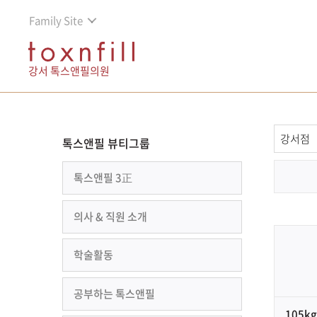
Family Site
강서 톡스앤필의원
톡스앤필 뷰티그룹
톡스앤필 3正
의사 & 직원 소개
학술활동
공부하는 톡스앤필
105k