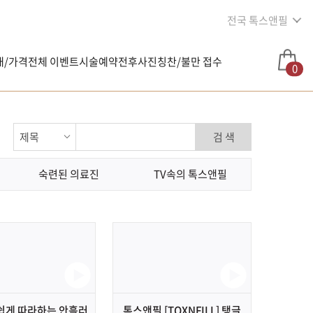
전국 톡스앤필
내/가격
전체 이벤트
시술예약
전후사진
칭찬/불만 접수
0
검 색
숙련된 의료진
TV속의 톡스앤필
쉽게 따라하는 안흘러
톡스앤필 [TOXNFILL] 탱글