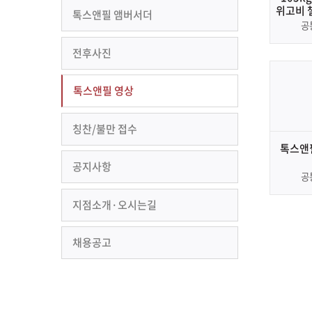
위고비 
톡스앤필 앰버서더
공
전후사진
톡스앤필 영상
칭찬/불만 접수
톡스앤필
공지사항
공
지점소개·오시는길
채용공고