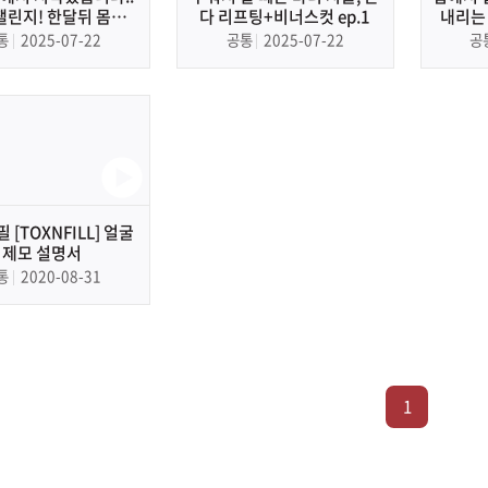
챌린지! 한달뒤 몸무게
다 리프팅+비너스컷 ep.1
내리는
변화는?
통
2025-07-22
공통
2025-07-22
공
 [TOXNFILL] 얼굴
제모 설명서
통
2020-08-31
1