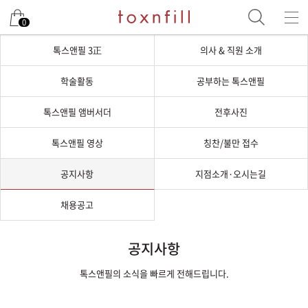
0
톡스앤필 3正
의사 & 직원 소개
학술활동
공부하는 톡스앤필
톡스앤필 앰버서더
전후사진
톡스앤필 영상
칭찬/불만 접수
공지사항
지점소개·오시는길
채용공고
공지사항
톡스앤필의 소식을 빠르게 전해드립니다.