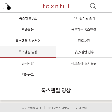
0
톡스앤필 3正
의사 & 직원 소개
학술활동
공부하는 톡스앤필
톡스앤필 앰버서더
전후사진
톡스앤필 영상
칭찬/불만 접수
공지사항
지점소개·오시는길
채용공고
톡스앤필 영상
사이트이용약관
개인정보처리방침
가맹문의