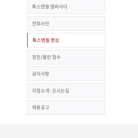
톡스앤필 앰버서더
전후사진
톡스앤필 영상
칭찬/불만 접수
공지사항
지점소개·오시는길
채용공고