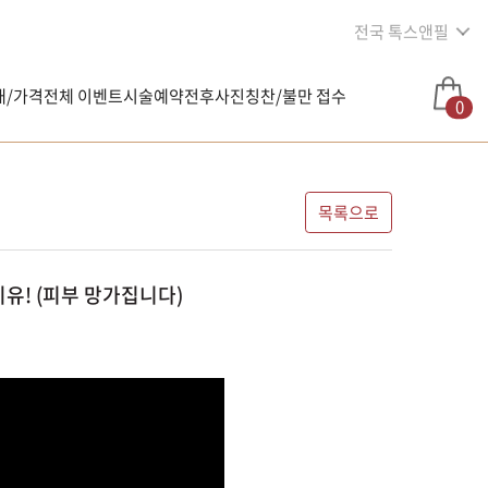
전국 톡스앤필
내/가격
전체 이벤트
시술예약
전후사진
칭찬/불만 접수
0
목록으로
이유! (피부 망가집니다)