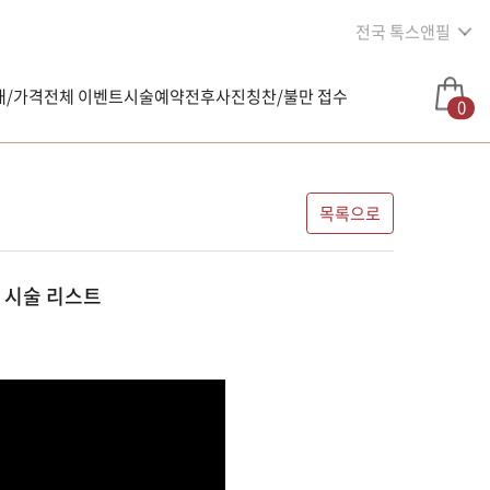
전국 톡스앤필
내/가격
전체 이벤트
시술예약
전후사진
칭찬/불만 접수
0
목록으로
 시술 리스트