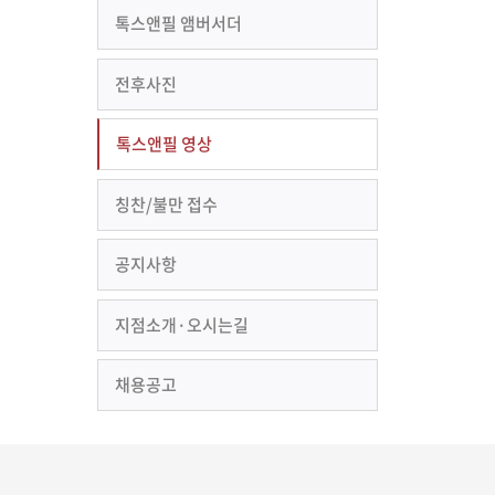
톡스앤필 앰버서더
전후사진
톡스앤필 영상
칭찬/불만 접수
공지사항
지점소개·오시는길
채용공고